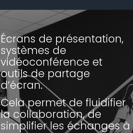
Nous contacter
Écrans de présentation,
systèmes de
vidéoconférence et
outils de partage
d’écran.
Cela permet de fluidifier
la collaboration, de
simplifier les échanges à